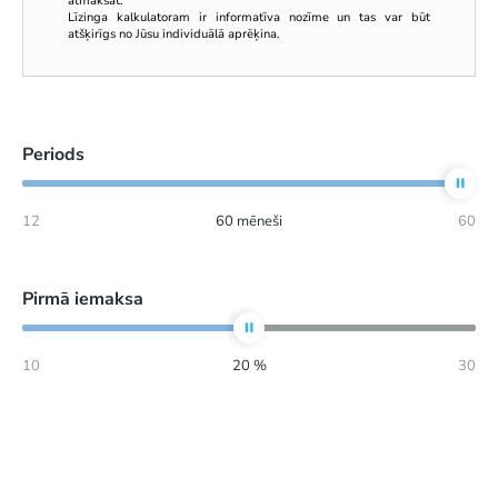
atmaksāt.
Līzinga kalkulatoram ir informatīva nozīme un tas var būt
atšķirīgs no Jūsu individuālā aprēķina.
Periods
12
60
mēneši
60
Pirmā iemaksa
10
20
%
30