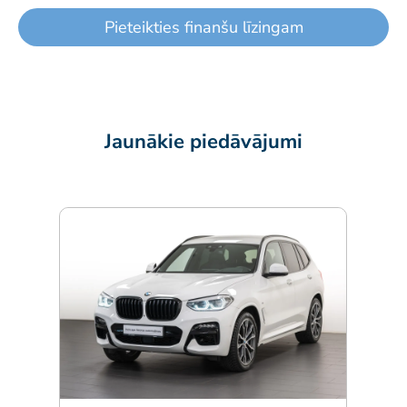
Pieteikties finanšu līzingam
Jaunākie piedāvājumi