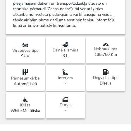
pieejamajiem datiem un transportlīdzekļa vizuālo un
tehnisko pārbaudi. Cenas nosacījumi var atšķirties
atkarībā no izvēlētā piedāvājuma vai finansējuma veida,
tāpēc aicinām pirms darījuma apstiprināt visu informāciju
kopā ar bravo-auto.lv konsultantu.
Nobraukums
Dzinēja izmērs
Virsbūves tips
135 750 Km
3 L
SUV
Degvielas tips
Interjers
Pārnesumkārba
Dīzelis
-
Automātiskā
Durvis
Krāsa
-
White Metāliska