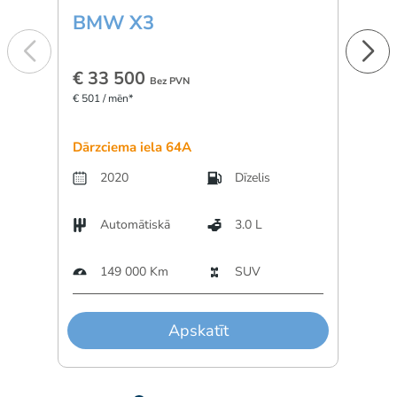
BMW X3
Min
€ 33 500
€ 1
Bez PVN
€ 501 / mēn*
€ 277 
Dārzciema iela 64A
Dārzc
2020
Dīzelis
Automātiskā
3.0 L
A
149 000 Km
SUV
Apskatīt