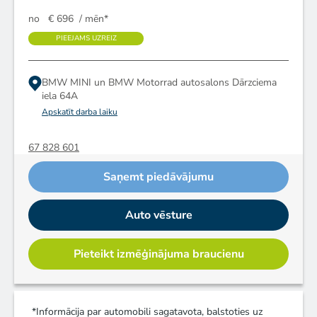
no
€ 696
/ mēn*
PIEEJAMS UZREIZ
BMW MINI un BMW Motorrad autosalons
Dārzciema
iela 64A
Apskatīt darba laiku
67 828 601
Saņemt piedāvājumu
Auto vēsture
Pieteikt izmēģinājuma braucienu
*Informācija par automobili sagatavota, balstoties uz