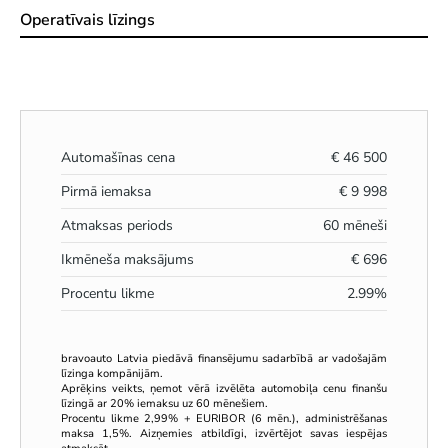
Operatīvais līzings
Automašīnas cena
€
46 500
Pirmā iemaksa
€
9 998
Atmaksas periods
60
mēneši
Ikmēneša maksājums
€
696
Procentu likme
2.99
%
bravoauto Latvia piedāvā finansējumu sadarbībā ar vadošajām
līzinga kompānijām.
Aprēķins veikts, ņemot vērā izvēlēta automobiļa cenu finanšu
līzingā ar 20% iemaksu uz 60 mēnešiem.
Procentu likme 2,99% + EURIBOR (6 mēn.), administrēšanas
maksa 1,5%. Aizņemies atbildīgi, izvērtējot savas iespējas