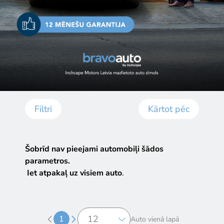
Filtri
Kārtot pēc
Šobrīd nav pieejami automobiļi šādos
parametros.
Iet atpakaļ uz visiem auto
.
1
Auto vienā lapā