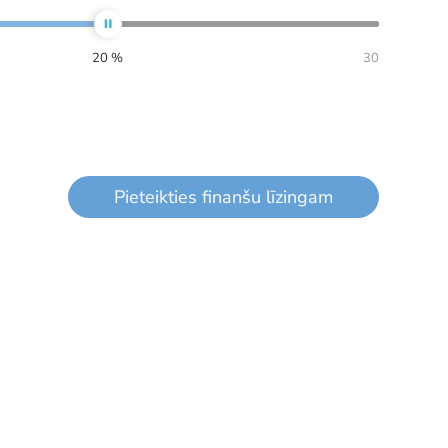
20
%
30
Pieteikties finanšu līzingam