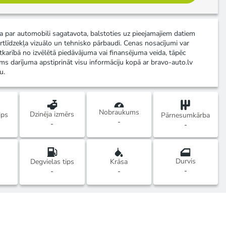
ja par automobili sagatavota, balstoties uz pieejamajiem datiem
rtlīdzekļa vizuālo un tehnisko pārbaudi. Cenas nosacījumi var
atkarībā no izvēlētā piedāvājuma vai finansējuma veida, tāpēc
ms darījuma apstiprināt visu informāciju kopā ar bravo-auto.lv
u.
Nobraukums
Dzinēja izmērs
ips
Pārnesumkārba
-
-
-
Durvis
Degvielas tips
Krāsa
-
-
-