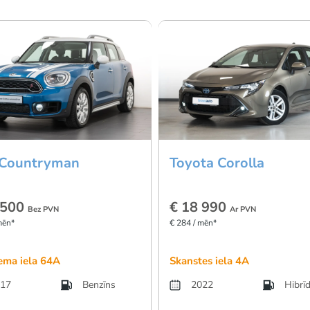
 Countryman
Toyota Corolla
 500
€ 18 990
Bez PVN
Ar PVN
mēn*
€ 284 / mēn*
ema iela 64A
Skanstes iela 4A
17
Benzīns
2022
Hibrī