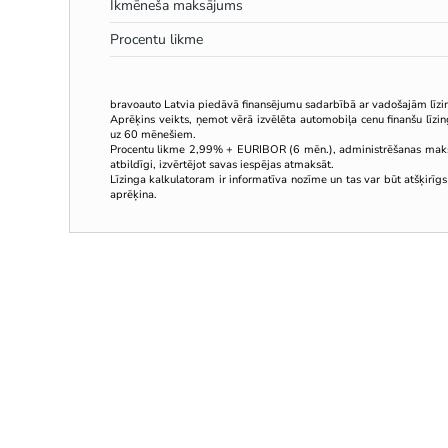
Ikmēneša maksājums
Procentu likme
bravoauto Latvia piedāvā finansējumu sadarbībā ar vadošajām līz
Aprēķins veikts, ņemot vērā izvēlēta automobiļa cenu finanšu līz
uz 60 mēnešiem.
Procentu likme 2,99% + EURIBOR (6 mēn.), administrēšanas mak
atbildīgi, izvērtējot savas iespējas atmaksāt.
Līzinga kalkulatoram ir informatīva nozīme un tas var būt atšķirīgs
aprēķina.