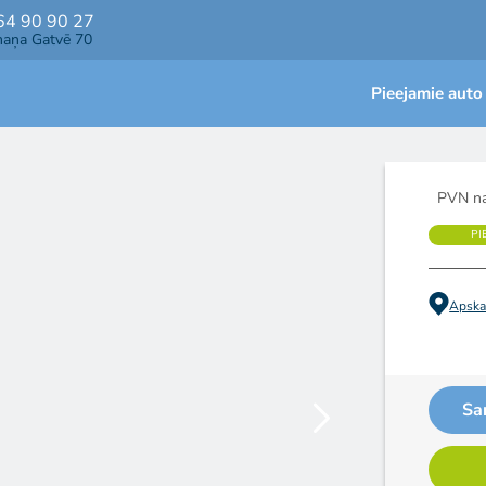
64 90 90 27
maņa Gatvē 70
Pieejamie auto
PVN na
PI
Apskat
Sa