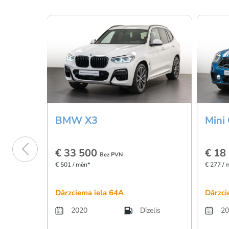
BMW X3
Mini
€ 33 500
€ 18
Bez PVN
€ 501 / mēn*
€ 277 / 
Dārzciema iela 64A
Dārzci
2020
Dīzelis
20