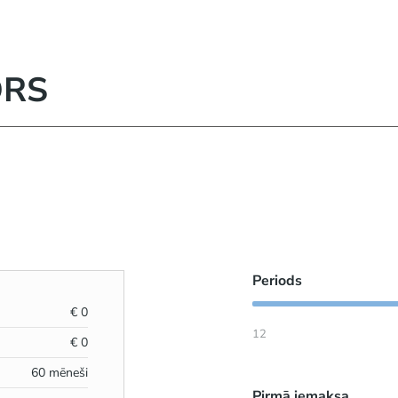
ORS
Periods
€
0
12
€
0
60
mēneši
Pirmā iemaksa