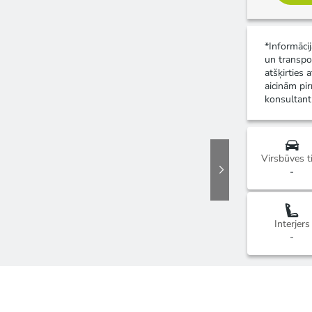
*Informāci
un transpo
atšķirties 
aicinām pir
konsultant
Virsbūves t
-
Interjers
-