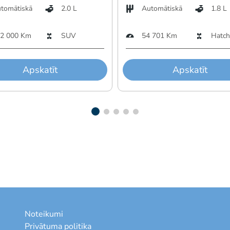
tomātiskā
2.0 L
Automātiskā
1.8 L
2 000 Km
SUV
54 701 Km
Hatch
Apskatīt
Apskatīt
Noteikumi
Privātuma politika