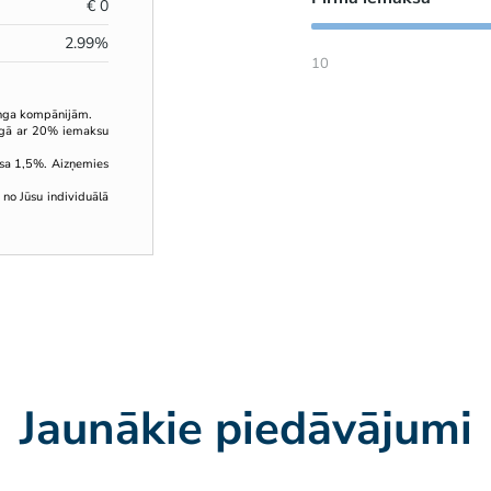
€
0
2.99
%
10
inga kompānijām.
ingā ar 20% iemaksu
sa 1,5%. Aizņemies
 no Jūsu individuālā
Jaunākie piedāvājumi