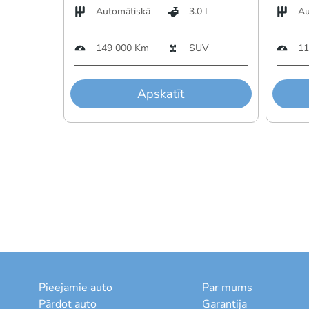
Automātiskā
3.0 L
Au
149 000 Km
SUV
11
Apskatīt
Pieejamie auto
Par mums
Pārdot auto
Garantija