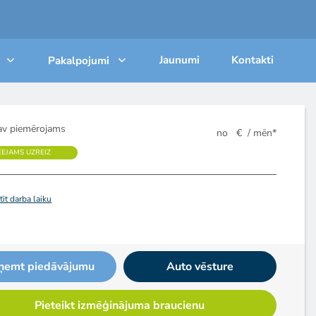
Jaunumi
Kontakti
Pakalpojumi
v piemērojams
no
€
/ mēn*
EEJAMS UZREIZ
īt darba laiku
ņemt piedāvājumu
Auto vēsture
Pieteikt izmēģinājuma braucienu