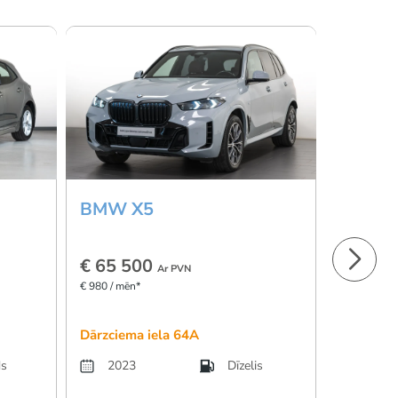
BMW X5
Mazda
€ 65 500
€ 23 9
Ar PVN
€ 980 / mēn*
€ 359 / mēn
Dārzciema iela 64A
Skanstes 
ds
2023
Dīzelis
2022