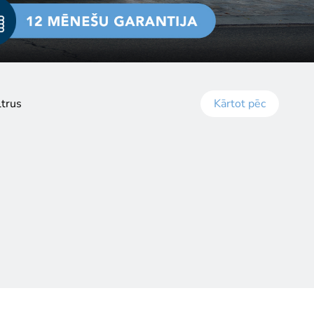
ltrus
Kārtot pēc