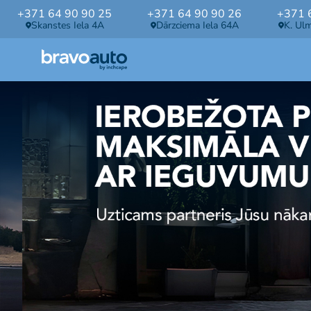
+371 64 90 90 25
+371 64 90 90 26
+371 
Skanstes Iela 4A
Dārzciema Iela 64A
K. Ul