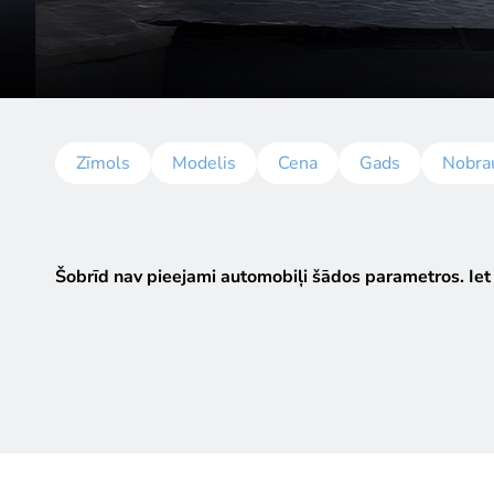
Zīmols
Modelis
Cena
Gads
Nobra
Šobrīd nav pieejami automobiļi šādos parametros.
Iet