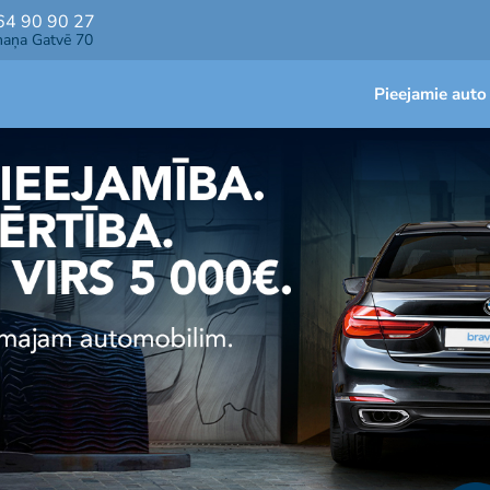
64 90 90 27
maņa Gatvē 70
Pieejamie auto