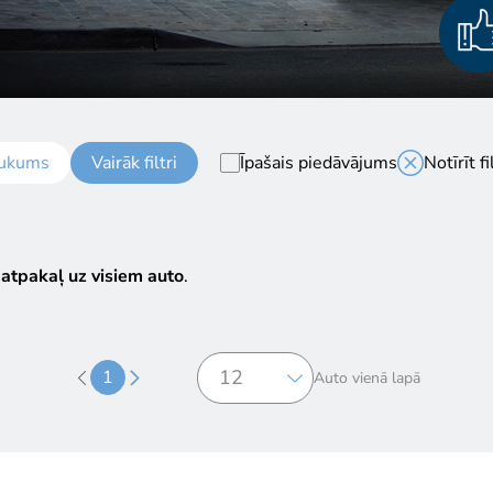
ukums
Vairāk filtri
Īpašais piedāvājums
Notīrīt fi
 atpakaļ uz visiem auto
.
1
Auto vienā lapā