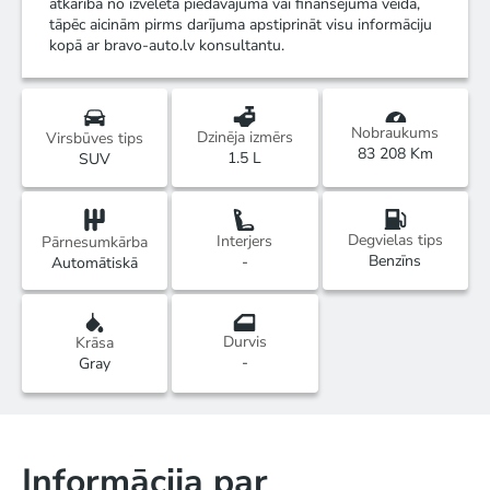
atkarībā no izvēlētā piedāvājuma vai finansējuma veida,
tāpēc aicinām pirms darījuma apstiprināt visu informāciju
kopā ar bravo-auto.lv konsultantu.
Nobraukums
Dzinēja izmērs
Virsbūves tips
83 208 Km
1.5 L
SUV
Degvielas tips
Interjers
Pārnesumkārba
Benzīns
-
Automātiskā
Durvis
Krāsa
-
Gray
Informācija par