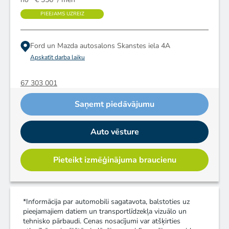
PIEEJAMS UZREIZ
Ford un Mazda autosalons
Skanstes iela 4A
Apskatīt darba laiku
67 303 001
Saņemt piedāvājumu
Auto vēsture
Pieteikt izmēģinājuma braucienu
*Informācija par automobili sagatavota, balstoties uz
pieejamajiem datiem un transportlīdzekļa vizuālo un
tehnisko pārbaudi. Cenas nosacījumi var atšķirties