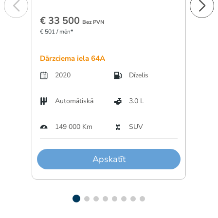
€ 33 500
€ 1
Bez PVN
€ 501 / mēn*
€ 277 
Dārzciema iela 64A
Dārzc
2020
Dīzelis
Automātiskā
3.0 L
A
149 000 Km
SUV
Apskatīt