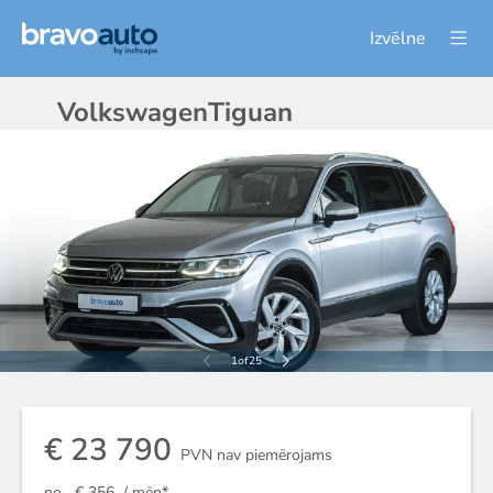
Izvēlne
Volkswagen
Tiguan
1
of
25
€ 23 790
PVN nav piemērojams
no
€ 356
/ mēn*