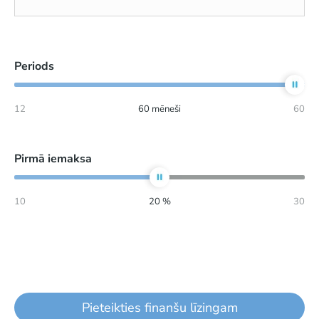
Periods
12
60
mēneši
60
Pirmā iemaksa
10
20
%
30
Pieteikties finanšu līzingam