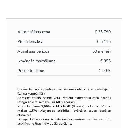
Automašīnas cena
€
23 790
Pirmā iemaksa
€
5 115
Atmaksas periods
60
mēneši
Ikmēneša maksājums
€
356
Procentu likme
2.99
%
bravoauto Latvia piedāvā finansējumu sadarbībā ar vadošajām
līzinga kompānijām.
Aprēķins veikts, ņemot vērā izvēlēta automobiļa cenu finanšu
līzingā ar 20% iemaksu uz 60 mēnešiem.
Procentu likme 2,99% + EURIBOR (6 mēn.), administrēšanas
maksa 1,5%. Aizņemies atbildīgi, izvērtējot savas iespējas
atmaksāt.
Līzinga kalkulatoram ir informatīva nozīme un tas var būt
atšķirīgs no Jūsu individuālā aprēķina.