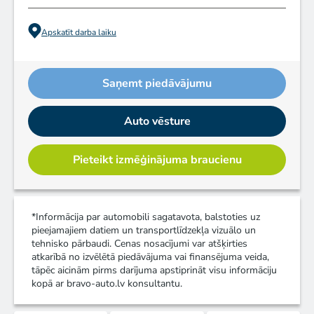
Apskatīt darba laiku
Saņemt piedāvājumu
Auto vēsture
Pieteikt izmēģinājuma braucienu
*Informācija par automobili sagatavota, balstoties uz
pieejamajiem datiem un transportlīdzekļa vizuālo un
tehnisko pārbaudi. Cenas nosacījumi var atšķirties
atkarībā no izvēlētā piedāvājuma vai finansējuma veida,
tāpēc aicinām pirms darījuma apstiprināt visu informāciju
kopā ar bravo-auto.lv konsultantu.