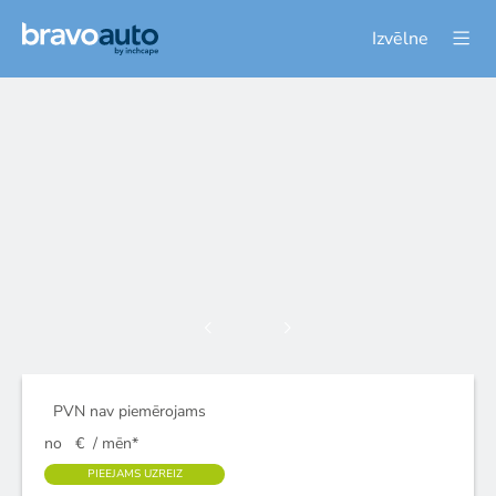
Izvēlne
PVN nav piemērojams
no
€
/ mēn*
PIEEJAMS UZREIZ