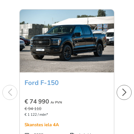
Ford F-150
BM
€ 74 990
€ 5
Ar PVN
€ 94 110
€ 896 
€ 1 122 / mēn*
Skanstes iela 4A
Dārzc