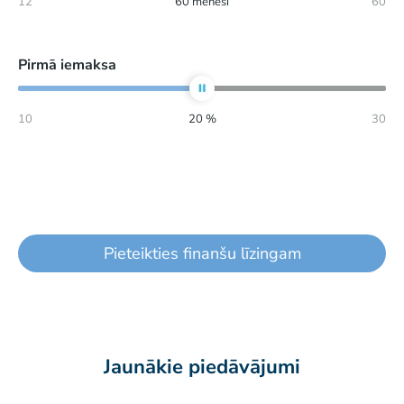
12
60
mēneši
60
Pirmā iemaksa
10
20
%
30
Pieteikties finanšu līzingam
Jaunākie piedāvājumi