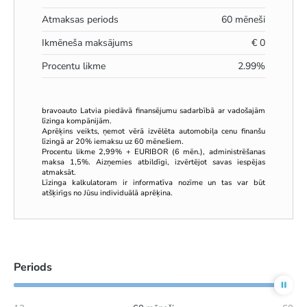
Atmaksas periods
60
mēneši
Ikmēneša maksājums
€
0
Procentu likme
2.99
%
bravoauto Latvia piedāvā finansējumu sadarbībā ar vadošajām
līzinga kompānijām.
Aprēķins veikts, ņemot vērā izvēlēta automobiļa cenu finanšu
līzingā ar 20% iemaksu uz 60 mēnešiem.
Procentu likme 2,99% + EURIBOR (6 mēn.), administrēšanas
maksa 1,5%. Aizņemies atbildīgi, izvērtējot savas iespējas
atmaksāt.
Līzinga kalkulatoram ir informatīva nozīme un tas var būt
atšķirīgs no Jūsu individuālā aprēķina.
Periods