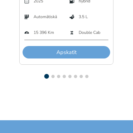
2025
hybrid
Automātiskā
3.5 L
A
15 396 Km
Double Cab
3
Apskatīt