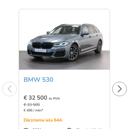
BMW 530
BM
€ 32 500
€ 4
Ar PVN
€ 33 500
€ 48 
€ 486 / mēn*
€ 681 
Dārzciema iela 64A
Dārzc