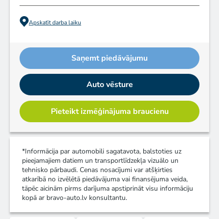
Apskatīt darba laiku
Saņemt piedāvājumu
Auto vēsture
Pieteikt izmēģinājuma braucienu
*Informācija par automobili sagatavota, balstoties uz
pieejamajiem datiem un transportlīdzekļa vizuālo un
tehnisko pārbaudi. Cenas nosacījumi var atšķirties
atkarībā no izvēlētā piedāvājuma vai finansējuma veida,
tāpēc aicinām pirms darījuma apstiprināt visu informāciju
kopā ar bravo-auto.lv konsultantu.