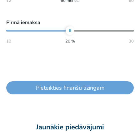
12
60
mēneši
60
Pirmā iemaksa
10
20
%
30
Pieteikties finanšu līzingam
Jaunākie piedāvājumi