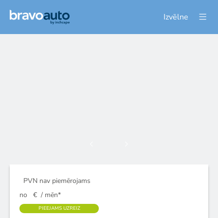
Izvēlne
PVN nav piemērojams
no
€
/ mēn*
PIEEJAMS UZREIZ