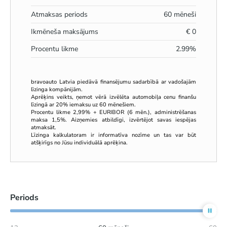
Atmaksas periods
60
mēneši
Ikmēneša maksājums
€
0
Procentu likme
2.99
%
bravoauto Latvia piedāvā finansējumu sadarbībā ar vadošajām
līzinga kompānijām.
Aprēķins veikts, ņemot vērā izvēlēta automobiļa cenu finanšu
līzingā ar 20% iemaksu uz 60 mēnešiem.
Procentu likme 2,99% + EURIBOR (6 mēn.), administrēšanas
maksa 1,5%. Aizņemies atbildīgi, izvērtējot savas iespējas
atmaksāt.
Līzinga kalkulatoram ir informatīva nozīme un tas var būt
atšķirīgs no Jūsu individuālā aprēķina.
Periods