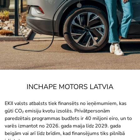
INCHAPE MOTORS LATVIA
EKII valsts atbalsts tiek finansēts no ieņēmumiem, kas
gūti CO₂ emisiju kvotu izsolēs. Privātpersonām
paredzētais programmas budžets ir 40 miljoni eiro, un to
varēs izmantot no 2026. gada maija līdz 2029. gada
beigām vai arī līdz brīdim, kad finansējums tiks pilnībā