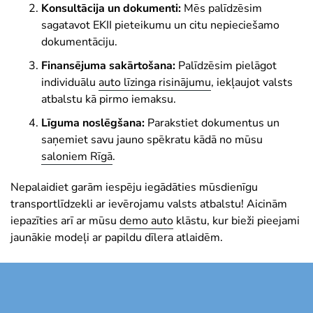
Konsultācija un dokumenti:
Mēs palīdzēsim
sagatavot EKII pieteikumu un citu nepieciešamo
dokumentāciju.
Finansējuma sakārtošana:
Palīdzēsim pielāgot
individuālu
auto līzinga risinājumu
, iekļaujot valsts
atbalstu kā pirmo iemaksu.
Līguma noslēgšana:
Parakstiet dokumentus un
saņemiet savu jauno spēkratu kādā no mūsu
saloniem Rīgā
.
Nepalaidiet garām iespēju iegādāties mūsdienīgu
transportlīdzekli ar ievērojamu valsts atbalstu! Aicinām
iepazīties arī ar mūsu
demo auto
klāstu, kur bieži pieejami
jaunākie modeļi ar papildu dīlera atlaidēm.