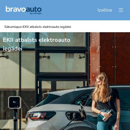
Izvēlne
Sākumlapa
>
EKII atbalsts elektroauto iegādei
EKII atbalsts elektroauto
iegādei