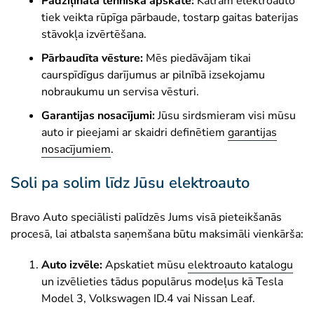
Padziļināta tehniskā apskate:
Katram elektroauto
fiziskās personas maksātnespēja vai
tiek veikta rūpīga pārbaude, tostarp gaitas baterijas
tiesiskās aizsardzības procedūra.
stāvokļa izvērtēšana.
✕
Uzturlīdzekļu parādi -
Neizpildītas
Pārbaudīta vēsture:
Mēs piedāvājam tikai
finansiālas saistības pret bērniem vai
caurspīdīgus darījumus ar pilnībā izsekojamu
citiem apgādājamiem.
nobraukumu un servisa vēsturi.
Garantijas nosacījumi:
Jūsu sirdsmieram visi mūsu
✕
Finanšu un korupcijas noziegumi -
auto ir pieejami ar skaidri definētiem
garantijas
Persona sodīta par krāpšanu, nodokļu
nosacījumiem
nemaksāšanu, korupciju vai naudas
.
atmazgāšanu, un sodāmība nav dzēsta.
Soli pa solim līdz Jūsu elektroauto
✕
Starptautiskās sankcijas -
Personas,
kurām piemēroti ES, ANO vai citi
Bravo Auto speciālisti palīdzēs Jums visā pieteikšanās
starptautiski ierobežojumi.
procesā, lai atbalsta saņemšana būtu maksimāli vienkārša:
Auto izvēle:
Apskatiet mūsu
elektroauto katalogu
un izvēlieties tādus populārus modeļus kā Tesla
Model 3, Volkswagen ID.4 vai Nissan Leaf.