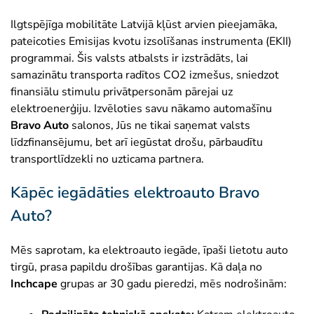
reģistrētu dzīvesvietu Latvijā.
Auto ar 7 sēdvietām:
Ilgtspējīga mobilitāte Latvijā kļūst arvien pieejamāka,
✓
Latvijas Goda ģimenes apliecības
TEHNISKĀS PRASĪBAS
Jauns elektromobilis, ūdeņraža auto vai Plug-in
pateicoties Emisijas kvotu izsolīšanas instrumenta (EKII)
turētāji -
Pieejams paaugstināts
hibrīds -
9 000 €
programmai. Šis valsts atbalsts ir izstrādāts, lai
Minimālais nobraukums ar vienu uzlādi ir 150
atbalsts līdz 9 000 €, kā arī papildu 1
Lietots elektromobilis vai ūdeņraža auto -
6 750 €
samazinātu transporta radītos CO2 izmešus, sniedzot
km, obligāta KASKO apdrošināšana un derīga
000 € par katru bērnu, sākot ar ceturto.
finansiālu stimulu privātpersonām pārejai uz
tehniskā apskate.
Ģimenēm ar četriem un vairāk bērniem par katru
elektroenerģiju. Izvēloties savu nākamo automašīnu
nākamo bērnu tiek piešķirta papildu piemaksa
✕
Atbalstu nevar saņemt
+1
Bravo Auto
salonos, Jūs ne tikai saņemat valsts
000 €
apmērā.
līdzfinansējumu, bet arī iegūstat drošu, pārbaudītu
Programmas nosacījumi paredz, ka atbalstu
transportlīdzekli no uzticama partnera.
var saņemt tikai tie pretendenti, kuriem nav
neizpildītu saistību pret valsti vai citām
Papildus bonuss un utilizācija
Kāpēc iegādāties elektroauto Bravo
pusēm.
Papildu atbalstu
2 000 €
apmērā var saņemt,
Auto?
utilizējot esošo iekšdedzes dzinēja automobili vai
✕
Nodokļu parādi virs 150 € -
VID
nododot to bez atlīdzības Ukrainas bruņotajiem
uzskaitīti neapmaksāti nodokļu parādi,
Mēs saprotam, ka elektroauto iegāde, īpaši lietotu auto
spēkiem.
izņemot gadījumus, kad ir apstiprināts
tirgū, prasa papildu drošības garantijas. Kā daļa no
Lai saņemtu šo bonusu, transportlīdzeklim jābūt
samaksas grafiks.
Inchcape
grupas ar 30 gadu pieredzi, mēs nodrošinām:
īpašumā vismaz 3 mēnešus, kā arī pēdējā gada
✕
Maksātnespējas process -
Uzsākta
laikā jābūt nobrauktiem ne mazāk kā 5 000 km.