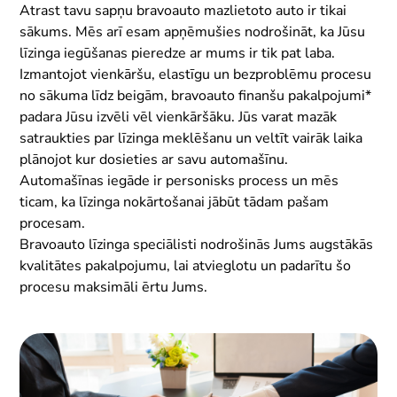
Atrast tavu sapņu bravoauto mazlietoto auto ir tikai
sākums. Mēs arī esam apņēmušies nodrošināt, ka Jūsu
līzinga iegūšanas pieredze ar mums ir tik pat laba.
Izmantojot vienkāršu, elastīgu un bezproblēmu procesu
no sākuma līdz beigām, bravoauto finanšu pakalpojumi*
padara Jūsu izvēli vēl vienkāršāku. Jūs varat mazāk
satraukties par līzinga meklēšanu un veltīt vairāk laika
plānojot kur dosieties ar savu automašīnu.
Automašīnas iegāde ir personisks process un mēs
ticam, ka līzinga nokārtošanai jābūt tādam pašam
procesam.
Bravoauto līzinga speciālisti nodrošinās Jums augstākās
kvalitātes pakalpojumu, lai atvieglotu un padarītu šo
procesu maksimāli ērtu Jums.