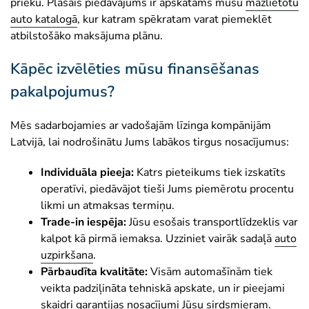
prieku. Plašais piedāvājums ir apskatāms mūsu
mazlietotu
auto katalogā
, kur katram spēkratam varat piemeklēt
atbilstošāko maksājuma plānu.
Kāpēc izvēlēties mūsu finansēšanas
pakalpojumus?
Mēs sadarbojamies ar vadošajām līzinga kompānijām
Latvijā, lai nodrošinātu Jums labākos tirgus nosacījumus:
Individuāla pieeja:
Katrs pieteikums tiek izskatīts
operatīvi, piedāvājot tieši Jums piemērotu procentu
likmi un atmaksas termiņu.
Trade-in iespēja:
Jūsu esošais transportlīdzeklis var
kalpot kā pirmā iemaksa. Uzziniet vairāk sadaļā
auto
uzpirkšana
.
Pārbaudīta kvalitāte:
Visām automašīnām tiek
veikta padziļināta tehniskā apskate, un ir pieejami
skaidri
garantijas nosacījumi
Jūsu sirdsmieram.