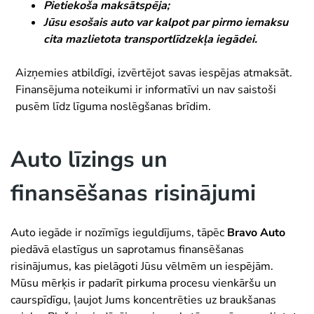
Pietiekoša maksātspēja;
Jūsu esošais auto var kalpot par pirmo iemaksu
cita mazlietota transportlīdzekļa iegādei.
Aizņemies atbildīgi, izvērtējot savas iespējas atmaksāt.
Finansējuma noteikumi ir informatīvi un nav saistoši
pusēm līdz līguma noslēgšanas brīdim.
Auto līzings un
finansēšanas risinājumi
Auto iegāde ir nozīmīgs ieguldījums, tāpēc
Bravo Auto
piedāvā elastīgus un saprotamus finansēšanas
risinājumus, kas pielāgoti Jūsu vēlmēm un iespējām.
Mūsu mērķis ir padarīt pirkuma procesu vienkāršu un
caurspīdīgu, ļaujot Jums koncentrēties uz braukšanas