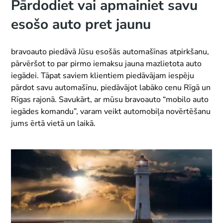
Pārdodiet vai apmainiet savu
esošo auto pret jaunu
bravoauto piedāvā Jūsu esošās automašīnas atpirkšanu,
pārvēršot to par pirmo iemaksu jauna mazlietota auto
iegādei. Tāpat saviem klientiem piedāvājam iespēju
pārdot savu automašīnu, piedāvājot labāko cenu Rīgā un
Rīgas rajonā. Savukārt, ar mūsu bravoauto “mobilo auto
iegādes komandu”, varam veikt automobiļa novērtēšanu
jums ērtā vietā un laikā.