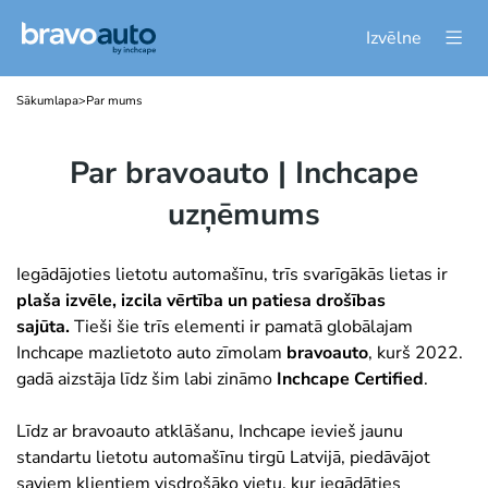
Izvēlne
Sākumlapa
>
Par mums
Par bravoauto | Inchcape
uzņēmums
Iegādājoties lietotu automašīnu, trīs svarīgākās lietas ir
plaša izvēle, izcila vērtība un patiesa drošības
sajūta.
Tieši šie trīs elementi ir pamatā globālajam
Inchcape mazlietoto auto zīmolam
bravoauto
, kurš 2022.
gadā aizstāja līdz šim labi zināmo
Inchcape Certified
.
Līdz ar bravoauto atklāšanu, Inchcape ievieš jaunu
standartu lietotu automašīnu tirgū Latvijā, piedāvājot
saviem klientiem visdrošāko vietu, kur iegādāties