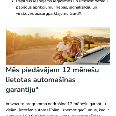
Papildus iespējams iegādāties un uzstādīt dažādu
papildus aprīkojumu, riepas, signalizāciju un
virsbūves aizsargpārklājumu GardX.
Mēs piedāvājam 12 mēnešu
lietotas automašīnas
garantiju*
bravoauto programma nodrošina 12 mēnešu garantiju
visām lietotām automašīnām, izņemot gadījumus, kad ir