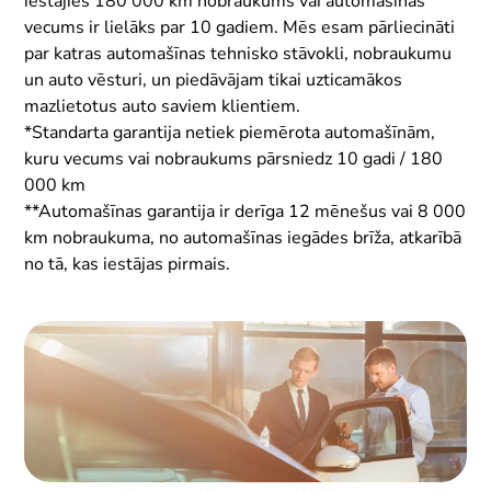
iestājies 180 000 km nobraukums vai automašīnas
vecums ir lielāks par 10 gadiem. Mēs esam pārliecināti
par katras automašīnas tehnisko stāvokli, nobraukumu
un auto vēsturi, un piedāvājam tikai uzticamākos
mazlietotus auto saviem klientiem.
*Standarta garantija netiek piemērota automašīnām,
kuru vecums vai nobraukums pārsniedz 10 gadi / 180
000 km
**Automašīnas garantija ir derīga 12 mēnešus vai 8 000
km nobraukuma, no automašīnas iegādes brīža, atkarībā
no tā, kas iestājas pirmais.