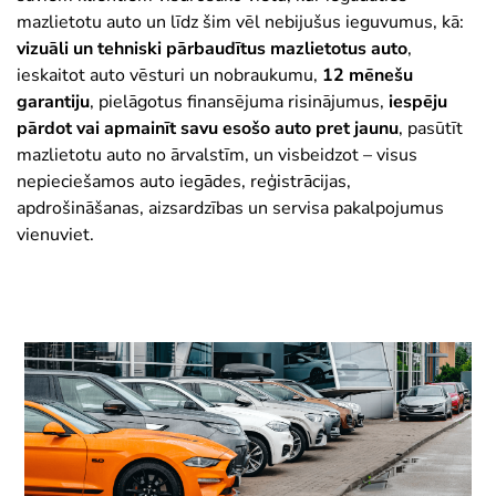
mazlietotu auto un līdz šim vēl nebijušus ieguvumus, kā:
vizuāli un tehniski pārbaudītus mazlietotus auto
,
ieskaitot auto vēsturi un nobraukumu,
12 mēnešu
garantiju
, pielāgotus finansējuma risinājumus,
iespēju
pārdot vai apmainīt savu esošo auto pret jaunu
, pasūtīt
mazlietotu auto no ārvalstīm, un visbeidzot – visus
nepieciešamos auto iegādes, reģistrācijas,
apdrošināšanas, aizsardzības un servisa pakalpojumus
vienuviet.