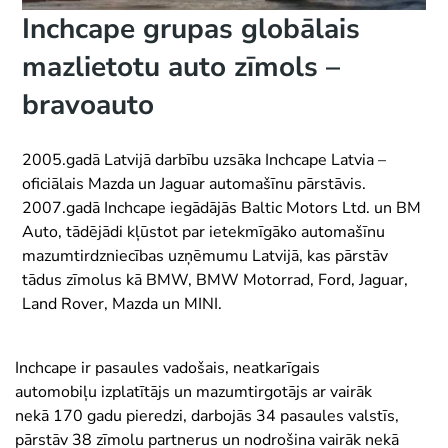
Inchcape grupas globālais
mazlietotu auto zīmols –
bravoauto
2005.gadā Latvijā darbību uzsāka Inchcape Latvia –
oficiālais Mazda un Jaguar automašīnu pārstāvis.
2007.gadā Inchcape iegādājās Baltic Motors Ltd. un BM
Auto, tādējādi kļūstot par ietekmīgāko automašīnu
mazumtirdzniecības uzņēmumu Latvijā, kas pārstāv
tādus zīmolus kā BMW, BMW Motorrad, Ford, Jaguar,
Land Rover, Mazda un MINI.
Inchcape ir pasaules vadošais, neatkarīgais
automobiļu izplatītājs un mazumtirgotājs ar vairāk
nekā 170 gadu pieredzi, darbojās 34 pasaules valstīs,
pārstāv 38 zīmolu partnerus un nodrošina vairāk nekā