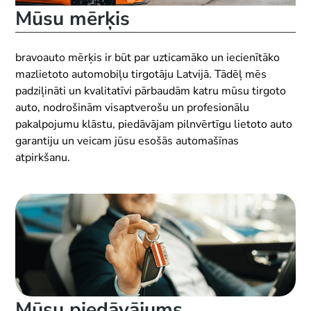
Mūsu mērķis
bravoauto mērķis ir būt par uzticamāko un iecienītāko
mazlietoto automobiļu tirgotāju Latvijā. Tādēļ mēs
padziļināti un kvalitatīvi pārbaudām katru mūsu tirgoto
auto, nodrošinām visaptverošu un profesionālu
pakalpojumu klāstu, piedāvājam pilnvērtīgu lietoto auto
garantiju un veicam jūsu esošās automašīnas
atpirkšanu.
Mūsu piedāvājums