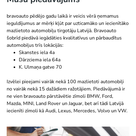
bravoauto pēdējo gadu laikā ir veicis vērā ņemamus
ieguldījumus ar mērķi kļūt par uzticamāko un iecienītāko
mazlietoto automobiļu tirgotāju Latvijā. Bravoauto
šobrīd piedāvā iegādāties kvalitatīvus un pārbaudītus
automobiļus trīs lokācijās:
Skanstes iela 4a
Dārzciema iela 64a
K. Ulmaņa gatve 70
Izvēlei pieejami vairāk nekā 100 mazlietoti automobiļi
no vairāk nekā 15 dažādiem ražotājiem. Piedāvājumā ir
ne vien bravoauto pārstāvētie zīmoli BMW, Ford,
Mazda, MINI, Land Rover un Jaguar, bet arī tādi Latvijā
iecienīti zīmoli kā Audi, Lexus, Mercedes, Volvo un VW.