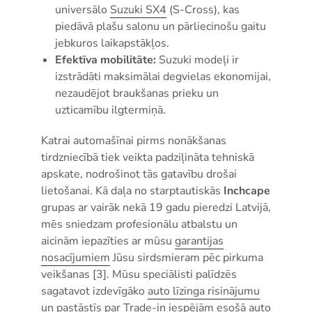
universālo
Suzuki SX4
(S-Cross), kas
piedāvā plašu salonu un pārliecinošu gaitu
jebkuros laikapstākļos.
Efektīva mobilitāte:
Suzuki modeļi ir
izstrādāti maksimālai degvielas ekonomijai,
nezaudējot braukšanas prieku un
uzticamību ilgtermiņā.
Katrai automašīnai pirms nonākšanas
tirdzniecībā tiek veikta padziļināta tehniskā
apskate, nodrošinot tās gatavību drošai
lietošanai. Kā daļa no starptautiskās
Inchcape
grupas ar vairāk nekā 19 gadu pieredzi Latvijā,
mēs sniedzam profesionālu atbalstu un
aicinām iepazīties ar mūsu
garantijas
nosacījumiem
Jūsu sirdsmieram pēc pirkuma
veikšanas [3]. Mūsu speciālisti palīdzēs
sagatavot izdevīgāko
auto līzinga risinājumu
un pastāstīs par
Trade-in
iespējām esošā auto