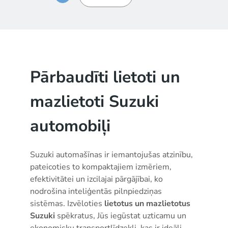
Pārbaudīti lietoti un
mazlietoti Suzuki
automobiļi
Suzuki automašīnas ir iemantojušas atzinību,
pateicoties to kompaktajiem izmēriem,
efektivitātei un izcilajai pārgājībai, ko
nodrošina inteliģentās pilnpiedziņas
sistēmas. Izvēloties
lietotus un mazlietotus
Suzuki
spēkratus, Jūs iegūstat uzticamu un
ekonomisku transportlīdzekli, kas ir ideāli