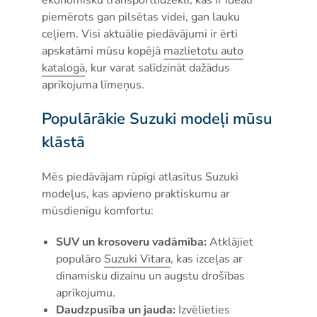
piemērots gan pilsētas videi, gan lauku
ceļiem. Visi aktuālie piedāvājumi ir ērti
apskatāmi mūsu kopējā
mazlietotu auto
katalogā
, kur varat salīdzināt dažādus
aprīkojuma līmeņus.
Populārākie Suzuki modeļi mūsu
klāstā
Mēs piedāvājam rūpīgi atlasītus Suzuki
modeļus, kas apvieno praktiskumu ar
mūsdienīgu komfortu:
SUV un krosoveru vadāmība:
Atklājiet
populāro
Suzuki Vitara
, kas izceļas ar
dinamisku dizainu un augstu drošības
aprīkojumu.
Daudzpusība un jauda:
Izvēlieties