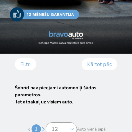
Filtri
Kārtot pēc
Šobrīd nav pieejami automobiļi šādos
parametros.
Iet atpakaļ uz visiem auto
.
1
Auto vienā lapā