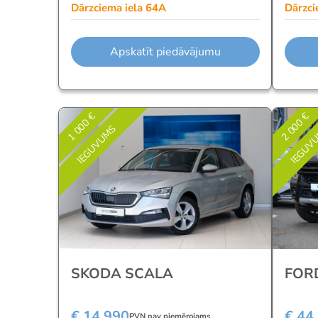
Dārzciema iela 64A
Dārzci
Apskatīt piedāvājumu
1 000 €
2 000 €
IEGUVUMS
IEGUV
SKODA SCALA
FOR
€ 14 990
€ 44
PVN nav piemērojams