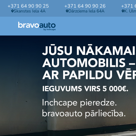
+371 64 90 90 25
+371 64 90 90 26
+371 
Skanstes Iela 4A
Dārzciema Iela 64A
K. Ul