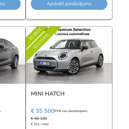
umu
Apskatīt piedāvājumu
14 690 €
IEGUVUMS
MINI HATCH
€ 35 500
s
PVN nav piemērojams
€ 50 190
€ 531 / mēn