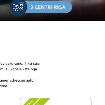
evīgāku cenu. Tikai šajā
 mūsu kopējā katalogā.
amēr attiecīgie auto ir
cenā.
9 000 €