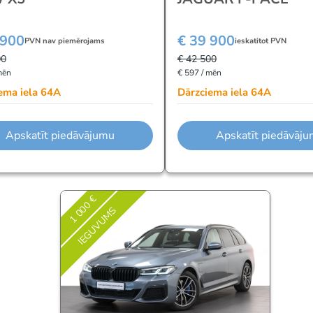
 900
€ 39 900
PVN nav piemērojams
ieskatitot PVN
00
€ 42 500
mēn
€ 597 / mēn
ema iela 64A
Dārzciema iela 64A
Apskatīt piedāvājumu
Apskatīt piedāvāj
1 000 €
IEGUVUMS