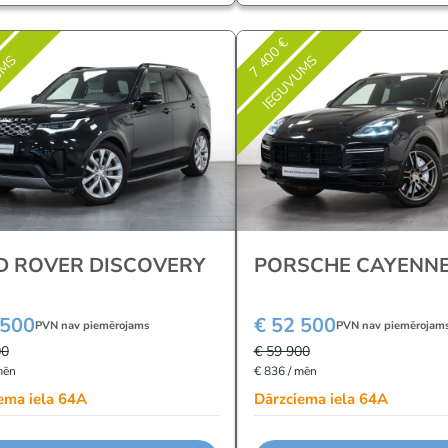
7 400 €
UMS
IEGUVUMS
D ROVER DISCOVERY
PORSCHE CAYENN
 500
€ 52 500
PVN nav piemērojams
PVN nav piemērojam
00
€ 59 900
mēn
€ 836 / mēn
ema iela 64A
Dārzciema iela 64A