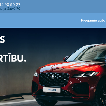
64 90 90 27
maņa Gatvē 70
Pieejamie auto