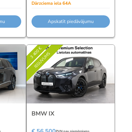
Dārzciema iela 64A
umu
Apskatīt piedāvājumu
3 400 €
IEGUVUMS
BMW IX
€ 56 500
s
PVN nav piemērojams