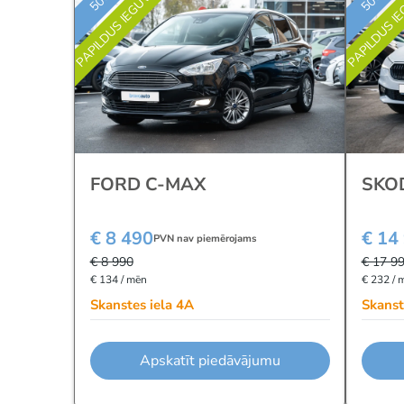
PAPILDUS IEGUVUMS
PAPILDUS I
FORD C-MAX
SKO
€ 8 490
€ 14
PVN nav piemērojams
€ 8 990
€ 17 9
€ 134 / mēn
€ 232 / 
Skanstes iela 4A
Skanst
Apskatīt piedāvājumu