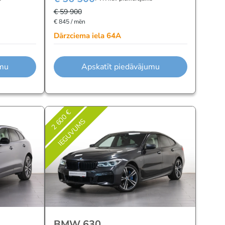
€ 59 900
€ 845 / mēn
Dārzciema iela 64A
umu
Apskatīt piedāvājumu
2 600 €
IEGUVUMS
BMW 630