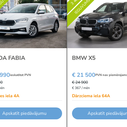
EGUVUMS
IEGUVUMS
DA FABIA
BMW X5
 990
€ 21 500
ieskatitot PVN
PVN nav piemērojam
90
€ 24 900
mēn
€ 367 / mēn
es iela 4A
Dārzciema iela 64A
Apskatīt piedāvājumu
Apskatīt piedāvāj