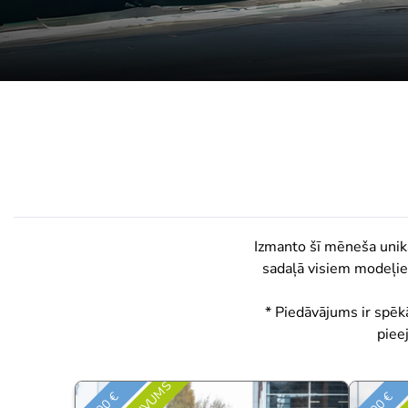
Izmanto šī mēneša unikā
sadaļā visiem modeļi
* Piedāvājums ir spēkā
piee
500 €
500 €