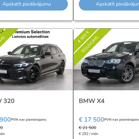
Apskatīt piedāvājumu
Apskatīt piedāvāj
4 000 €
UMS
IEGUVUMS
 320
BMW X4
 900
€ 17 500
PVN nav piemērojams
PVN nav piemērojam
00
€ 21 500
mēn
€ 292 / mēn