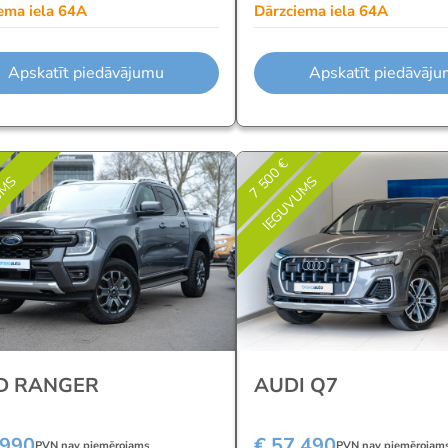
ema iela 64A
Dārzciema iela 64A
Apskatīt piedāvājumu
Apskatīt piedāvāj
7 500 €
UMS
IEGUVUMS
D RANGER
AUDI Q7
 990
€ 57 490
PVN nav piemērojams
PVN nav piemērojam