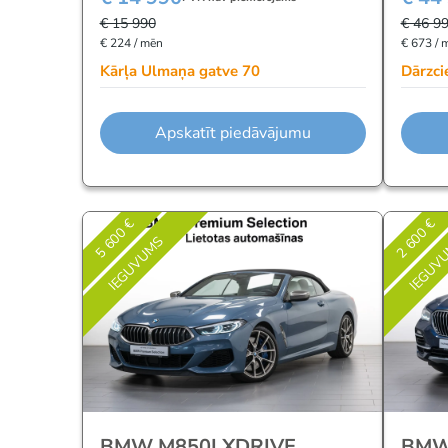
€ 15 990
€ 46 9
€ 224 / mēn
€ 673 / 
Kārļa Ulmaņa gatve 70
Dārzci
Apskatīt piedāvājumu
5 600 €
2 600 €
IEGUVUMS
IEGUV
BMW M850I XDRIVE
BMW