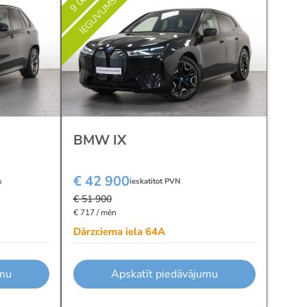
IEGUVUMS
BMW IX
€ 42 900
s
ieskatitot PVN
€ 51 900
€ 717 / mēn
Dārzciema iela 64A
umu
Apskatīt piedāvājumu