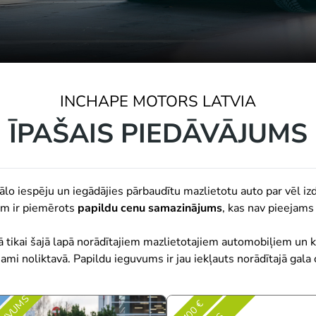
INCHAPE MOTORS LATVIA
ĪPAŠAIS PIEDĀVĀJUMS
lo iespēju un iegādājies pārbaudītu mazlietotu auto par vēl izd
em ir piemērots
papildu cenu samazinājums
, kas nav pieejams
 tikai šajā lapā norādītajiem mazlietotajiem automobiļiem un k
jami noliktavā. Papildu ieguvums ir jau iekļauts norādītajā gala 
3 400 €