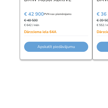
€ 42 900
€ 36
PVN nav piemērojams
€ 48 500
€ 39 5
€ 642 / mēn
€ 552 / 
Dārzciema iela 64A
Dārzci
Apskatīt piedāvājumu