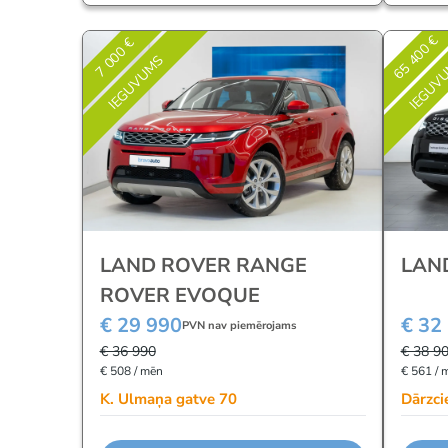
65 400 €
7 000 €
IEGUVUMS
IEGUV
LAND ROVER RANGE
LAN
ROVER EVOQUE
€ 29 990
€ 32
PVN nav piemērojams
€ 36 990
€ 38 9
€ 508 / mēn
€ 561 / 
K. Ulmaņa gatve 70
Dārzci