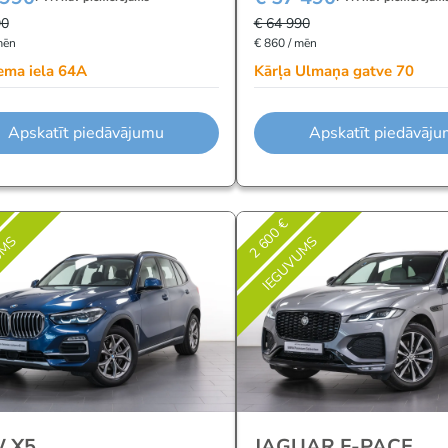
90
€ 64 990
mēn
€ 860 / mēn
ema iela 64A
Kārļa Ulmaņa gatve 70
Apskatīt piedāvājumu
Apskatīt piedāvāj
2 600 €
UMS
IEGUVUMS
 X5
JAGUAR F-PACE