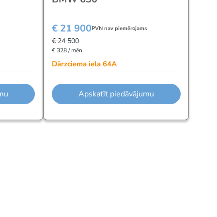
€ 21 900
PVN nav piemērojams
€ 24 500
€ 328 / mēn
Dārzciema iela 64A
umu
Apskatīt piedāvājumu