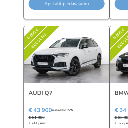
Apskatīt piedāvājumu
8 000 €
5 000 €
IEGUVUMS
IEGUV
AUDI Q7
BMW
€ 43 900
€ 34
ieskatitot PVN
€ 51 900
€ 39 9
€ 741 / mēn
€ 522 / 