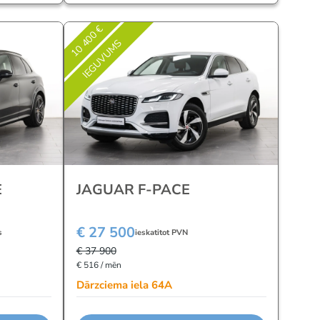
10 400 €
IEGUVUMS
E
JAGUAR F-PACE
€ 27 500
s
ieskatitot PVN
€ 37 900
€ 516 / mēn
Dārzciema iela 64A